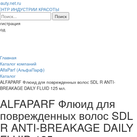
auty.net.ru
ЕНТР ИНДУСТРИИ КРАСОТЫ
гистрация
ход
Toggl
naviga
Главная
Каталог компаний
AlfaParf (АльфаПарф)
Каталог
ALFAPARF Флюид для поврежденных волос SDL R ANTI-
BREAKAGE DAILY FLUID 125 мл.
ALFAPARF Флюид для
поврежденных волос SDL
R ANTI-BREAKAGE DAILY