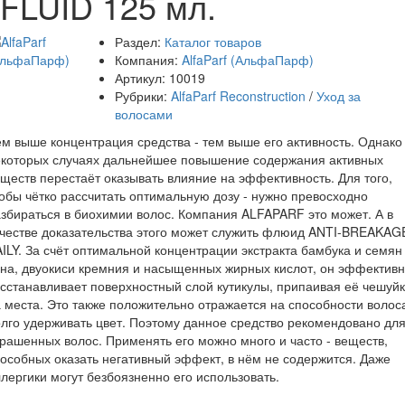
FLUID 125 мл.
Раздел:
Каталог товаров
Компания:
AlfaParf (АльфаПарф)
Артикул:
10019
Рубрики:
AlfaParf Reconstruction
/
Уход за
волосами
м выше концентрация средства - тем выше его активность. Однако
екоторых случаях дальнейшее повышение содержания активных
ществ перестаёт оказывать влияние на эффективность. Для того,
обы чётко рассчитать оптимальную дозу - нужно превосходно
збираться в биохимии волос. Компания ALFAPARF это может. А в
честве доказательства этого может служить флюид ANTI-BREAKAG
ILY. За счёт оптимальной концентрации экстракта бамбука и семян
на, двуокиси кремния и насыщенных жирных кислот, он эффектив
сстанавливает поверхностный слой кутикулы, припаивая её чешуй
 места. Это также положительно отражается на способности волос
лго удерживать цвет. Поэтому данное средство рекомендовано дл
рашенных волос. Применять его можно много и часто - веществ,
особных оказать негативный эффект, в нём не содержится. Даже
лергики могут безбоязненно его использовать.