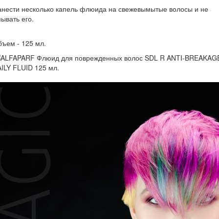
нести несколько капель флюида на свежевымытые волосы и не
ывать его.
ъем - 125 мл.