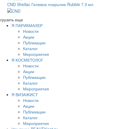
CND Shellac Гелевое покрытие Rubble 7.3 мл
грузить еще
Я ПАРИКМАХЕР
Новости
Акции
Публикации
Каталог
Мероприятия
Я КОСМЕТОЛОГ
Новости
Акции
Публикации
Каталог
Мероприятия
Я ВИЗАЖИСТ
Новости
Акции
Публикации
Каталог
Мероприятия
Что такое BEAUTY.net.ru