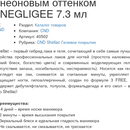
неоновым оттенком
NEGLIGEE 7.3 мл
Раздел:
Каталог товаров
Компания:
CND
Артикул:
40502
Рубрика:
CND Shellac Гелевое покрытие
ellac – первый гибрид лака и геля, сочетающий в себе самые луч
войства профессиональных лаков для ногтей (простота наложени
ркий блеск, богатство цвета) и современных моделирующих гел
тсутствие запаха, носибельность, нестираемость). Носится как ге
ыглядит как лак, снимается за считанные минуты, укрепляет
ащищает ногти, гипоаллергенный, создан по формуле 3 FREE, 
держит дибутилфталата, толуола, формальдегида и его смол – 
о Shellac!
реимущества:
14 дней – время носки маникюра
 2 минуты – время высыхания покрытия
Зеркальный блеск и идеальная гладкость маникюра
Не скалывается, не смазывается, не трескается