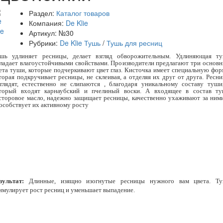
Раздел:
Каталог товаров
Компания:
De Klie
Артикул:
№30
Рубрики:
De Klie Тушь
/
Тушь для ресниц
шь удлиняет ресницы, делает взгляд обворожительным. Удлиняющая т
ладает влагоустойчивыми свойствами. Производители предлагают три основ
ета туши, которые подчеркивают цвет глаз. Кисточка имеет специальную фор
торая подкручивает ресницы, не склеивая, а отделяя их друг от друга. Ресн
глядят, естественно не слипаются , благодаря уникальному составу туши
торый входят карнаубский и пчелиный воски. А входящее в состав т
сторовое масло, надежно защищает ресницы, качественно ухаживают за ним
особствует их активному росту
зультат:
Длинные, изящно изогнутые ресницы нужного вам цвета. Т
имулирует рост ресниц и уменьшает выпадение.