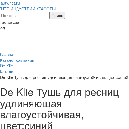
auty.net.ru
ЕНТР ИНДУСТРИИ КРАСОТЫ
гистрация
ход
Toggl
naviga
Главная
Каталог компаний
De Klie
Каталог
De Klie Тушь для ресниц удлиняющая влагоустойчивая, цвет:синий
De Klie Тушь для ресниц
удлиняющая
влагоустойчивая,
цвет:синий