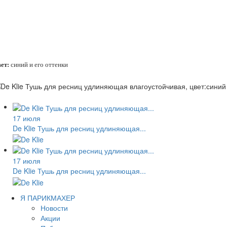
ет:
синий и его оттенки
17 июля
De Klie Тушь для ресниц удлиняющая...
17 июля
De Klie Тушь для ресниц удлиняющая...
Я ПАРИКМАХЕР
Новости
Акции