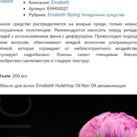
Компания:
Emsibeth
Артикул:
EHH00027
Рубрика:
Emsibeth Styling Укладочные средства
анное средство распределяется на мокрые пряди, только немно
росушенные полотенцем. Рекомендуется наносить перед укладк
рядей с использованием фена с диффузором. Превосходно подход
ухим волосам, обволакивает каждый волосочек ультразащитн
лёнкой, которая ограждает от неблагоприятного воздействи
егулирует гидробаланс. Локоны сияют глянцевым блеско
иобретают шелковистую и гладкую текстуру.
бъем
: 200 мл.