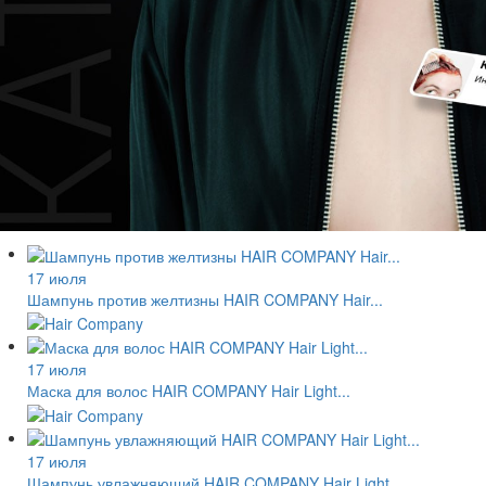
17 июля
Шампунь против желтизны HAIR COMPANY Hair...
17 июля
Маска для волос HAIR COMPANY Hair Light...
17 июля
Шампунь увлажняющий HAIR COMPANY Hair Light...