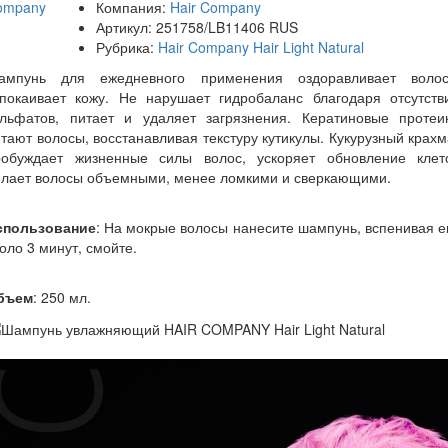
Компания:
Hair Company
Артикул:
251758/LB11406 RUS
Рубрика:
Hair Company Hair Light Natural
ампунь для ежедневного применения оздоравливает волос
спокаивает кожу. Не нарушает гидробаланс благодаря отсутств
ульфатов, питает и удаляет загрязнения. Кератиновые протеи
тают волосы, восстанавливая текстуру кутикулы. Кукурузный крах
робуждает жизненные силы волос, ускоряет обновление клето
елает волосы объемными, менее ломкими и сверкающими.
спользование
: На мокрые волосы нанесите шампунь, вспенивая е
оло 3 минут, смойте.
бъем
: 250 мл.