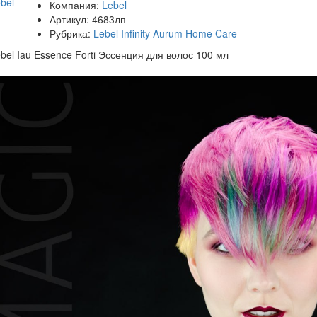
Компания:
Lebel
Артикул:
4683лп
Рубрика:
Lebel Infinity Aurum Home Care
bel Iau Essence Forti Эссенция для волос 100 мл