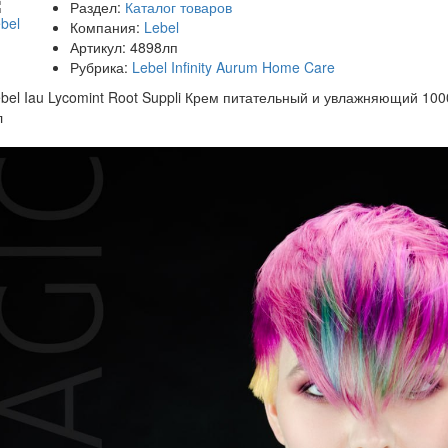
Раздел:
Каталог товаров
Компания:
Lebel
Артикул:
4898лп
Рубрика:
Lebel Infinity Aurum Home Care
bel Iau Lycomint Root Suppli Крем питательный и увлажняющий 100
л