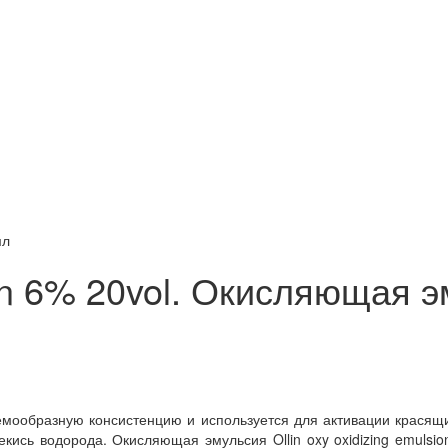
мл
ion 6% 20vol. Окисляющая 
емообразную консистенцию и используется для активации красящи
ись водорода. Окисляющая эмульсия Ollin oxy oxidizing emulsio