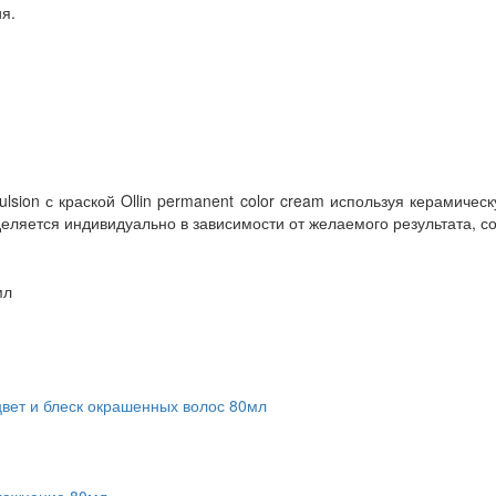
ия.
lsion с краской Ollin permanent color cream используя керамиче
яется индивидуально в зависимости от желаемого результата, со
цвет и блеск окрашенных волос 80мл
влажнение 80мл