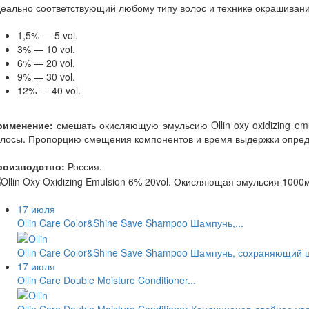
еально соответствующий любому типу волос и технике окрашиван
1,5% — 5 vol.
3% — 10 vol.
6% — 20 vol.
9% — 30 vol.
12% — 40 vol.
рименение:
смешать окисляющую эмульсию Ollin oxy oxidizing emu
лосы. Пропорцию смещения компонентов и время выдержки определ
роизводство:
Россия.
17 июля
Ollin Care Color&Shine Save Shampoo Шампунь,...
Ollin Care Color&Shine Save Shampoo Шампунь, сохраняющий 
17 июля
Ollin Care Double Moisture Conditioner...
Ollin Care Double Moisture Conditioner Кондиционер двойное у