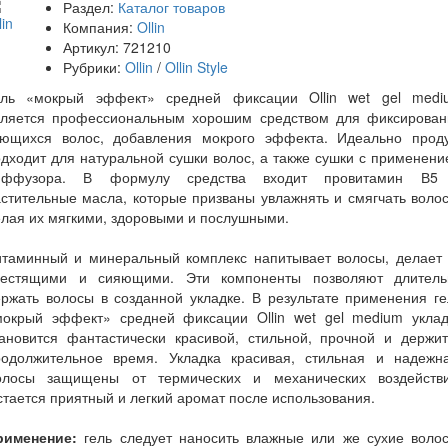
Раздел:
Каталог товаров
Компания:
Ollin
Артикул:
721210
Рубрики:
Ollin
/
Ollin Style
ель «мокрый эффект» средней фиксации Ollin wet gel medi
вляется профессиональным хорошим средством для фиксирован
ьющихся волос, добавления мокрого эффекта. Идеально проду
дходит для натуральной сушки волос, а также сушки с применен
иффузора. В формулу средства входит провитамин В5
стительные масла, которые призваны увлажнять и смягчать воло
елая их мягкими, здоровыми и послушными.
итаминный и минеральный комплекс напитывает волосы, делает 
лестящими и сияющими. Эти компоненты позволяют длитель
ржать волосы в созданной укладке. В результате применения г
мокрый эффект» средней фиксации Ollin wet gel medium уклад
тановится фантастически красивой, стильной, прочной и держит
родолжительное время. Укладка красивая, стильная и надежна
олосы защищены от термических и механических воздействи
тается приятный и легкий аромат после использования.
рименение:
гель следует наносить влажные или же сухие волос