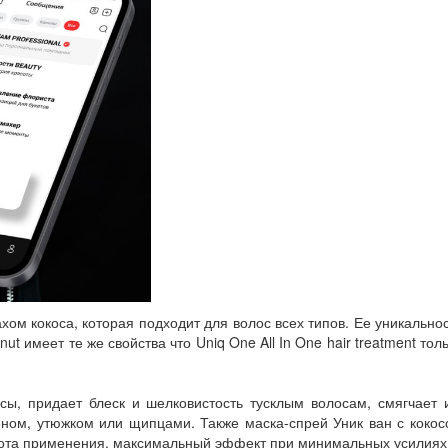
ахом кокоса, которая подходит для волос всех типов. Ее уникально
 имеет те же свойства что Uniq One All In One hair treatment тол
ы, придает блеск и шелковистость тусклым волосам, смягчает и
еном, утюжком или щипцами. Также маска-спрей Уник ван с коко
строта применения, максимальный эффект при минимальных усилиях