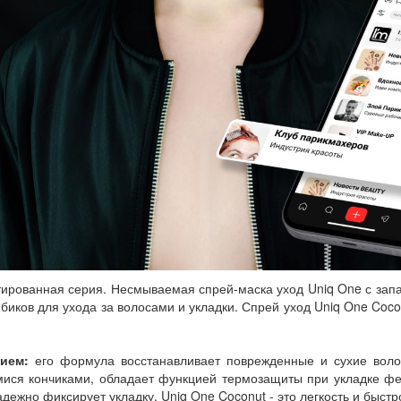
имитированная серия. Несмываемая спрей-маска уход Uniq One с зап
иков для ухода за волосами и укладки. Спрей уход Uniq One Coconut
ием:
его формула восстанавливает поврежденные и сухие волос
мися кончиками, обладает функцией термозащиты при укладке ф
адежно фиксирует укладку. Uniq One Coconut - это легкость и бы