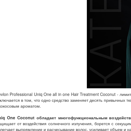
vlon Professional Uniq One all in one Hair Treatment Coconut - л
ключается в том, что одно средство заменяет десять привычных тюб
 кокосовым ароматом.
niq One Coconut обладает многофункциональным воздейств
щищает от воздействия солнечного излучения, борется с секущи
легчает выпрямление и расчесывание волос, усиливает объем и н