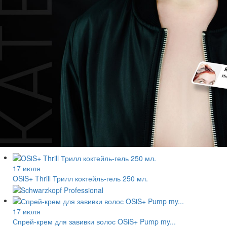
17 июля
OSiS+ Thrill Трилл коктейль-гель 250 мл.
17 июля
Спрей-крем для завивки волос OSiS+ Pump my...