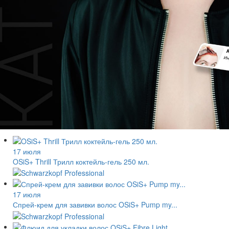
17 июля
OSiS+ Thrill Трилл коктейль-гель 250 мл.
17 июля
Спрей-крем для завивки волос OSiS+ Pump my...