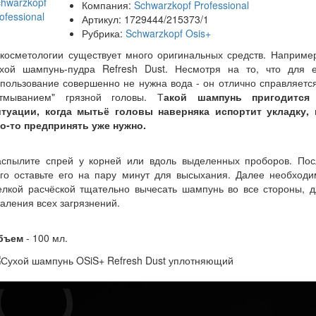
Компания:
Schwarzkopf Professional
Артикул:
1729444/215373/1
Рубрика:
Schwarzkopf Osis+
косметологии существует много оригинальных средств. Наприме
ухой шампунь-пудра Refresh Dust. Несмотря на то, что для е
пользование совершенно не нужна вода - он отлично справляетс
отмыванием" грязной головы. Т
акой шампунь пригодится
итуации, когда мытьё головы наверняка испортит укладку, 
то-то предпринять уже нужно.
аспылите спрей у корней или вдоль выделенных проборов. Пос
его оставьте его на пару минут для высыхания. Далее необходи
елкой расчёской тщательно вычесать шампунь во все стороны, д
аления всех загрязнений.
бъем
- 100 мл.