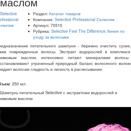
маслом
Раздел:
Каталог товаров
Компания:
Selective Professional Селектив
Артикул:
70510
Рубрика:
Selective Feel The Difference Линия по
уходу за волосами
редназначение питательного шампуня - бережно очистить сухие,
акже поврежденные волосы. Экстракт водорослей в комплексе
ливковым маслом, интенсивно питают минералами волосы
осстанавливают утраченный природный баланс волосяного волокн
идает волосам гладкость и легкость в расчесывании.
бъем
: 250 мл.