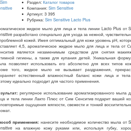
Раздел:
Каталог товаров
Компания:
Sim Sensitive
Артикул:
3 395
Рубрика:
Sim Sensitive Lacto Plus
оматическое жидкое мыло для лица и тела линии Lacto Plus от 
nsitive разработано специально для ухода за нежной, чувствитель
проблемной кожей. Имея оптимальный для кожи уровень рН, кото
ставляет 4,5, ароматическое жидкое мыло для лица и тела от 
енситив является незаменимым средством для снятия макияж
нтимной гигиены, а также для купания детей. Уникальная форму
ыла позволяет использовать его абсолютно для всех типов кож
роме того, жидкое мыло не вызывает раздражения, прекрас
охраняет естественный влажностный баланс кожи лица и тела
этому идеально подходит для частого применения.
езультат:
регулярное использование ароматизированного мыла д
ица и тела линии Лакто Плюс от Сим Сенситив подарит вашей ко
повторимые ощущения мягкости, свежести и тонкий восхититель
ромат.
пособ применения:
нанесите необходимое количество мыла от S
ensitive на влажную кожу руками или, используя губку, хоро