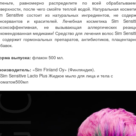
спеньте, равномерно распределите по всей обрабатываем
верхности, после чего смойте теплой водой. Натуральная космет
im Sensitive состоит из натуральных ингредиентов, не содерж
онсервантов и красителей. Лечебная косметика Sim Sensiti
ысокоэффективная, не вызывающая аллергических реакци
комендованная медиками! Средство для лечения волос Sim Sensit
е содержит гормональных препаратов, антибиотиков, плацентарн
обавок.
орма выпуска:
флакон 500 мл.
роизводитель:
«Sim Finland Oy» (Финляндия).