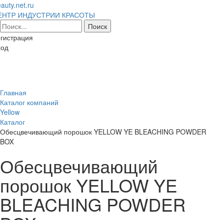
auty.net.ru
ЕНТР ИНДУСТРИИ КРАСОТЫ
гистрация
ход
Toggl
naviga
Главная
Каталог компаний
Yellow
Каталог
Обесцвечивающий порошок YELLOW YE BLEACHING POWDER
BOX
Обесцвечивающий
порошок YELLOW YE
BLEACHING POWDER