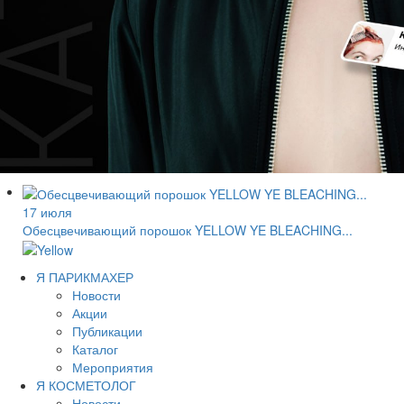
17 июля
Обесцвечивающий порошок YELLOW YE BLEACHING...
Я ПАРИКМАХЕР
Новости
Акции
Публикации
Каталог
Мероприятия
Я КОСМЕТОЛОГ
Новости