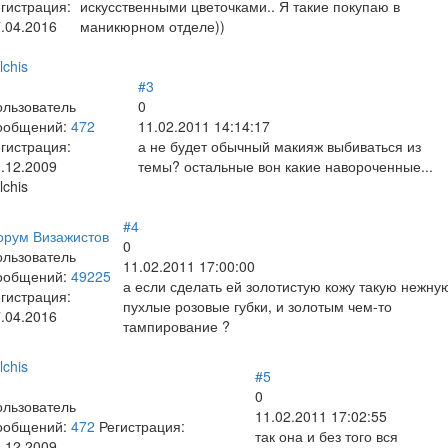
гистрация:
искусственными цветочками.. Я такие покупаю в
.04.2016
маникюрном отделе))
lchis
#3
ользователь
0
ообщений:
472
11.02.2011 14:14:17
гистрация:
а не будет обычный макияж выбиваться из
.12.2009
темы? остальные вон какие навороченные...
lchis
#4
орум Визажистов
0
ользователь
11.02.2011 17:00:00
ообщений:
49225
а если сделать ей золотистую кожу такую нежну
гистрация:
пухлые розовые губки, и золотым чем-то
.04.2016
тампирование ?
lchis
#5
0
ользователь
11.02.2011 17:02:55
ообщений:
472
Регистрация:
так она и без того вся
.12.2009