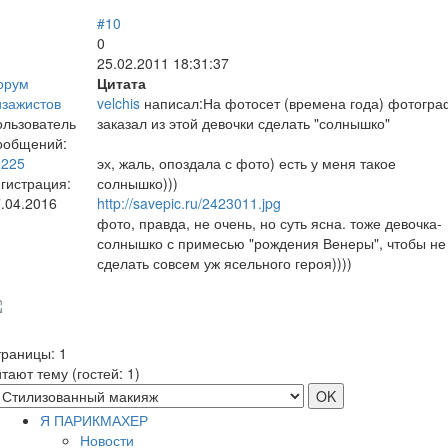
#10
0
25.02.2011 18:31:37
орум
Цитата
изажистов
velchis
написал:На фотосет (времена года) фотогра
ользователь
заказал из этой девочки сделать "солнышко"
ообщений:
9225
эх, жаль, опоздала с фото) есть у меня такое
гистрация:
солнышко)))
.04.2016
http://savepic.ru/2423011.jpg
фото, правда, не очень, но суть ясна. тоже девочка-
солнышко с примесью "рождения Венеры", чтобы не
сделать совсем уж ясельного героя))))
траницы:
1
тают тему (гостей:
1
)
Я ПАРИКМАХЕР
Новости