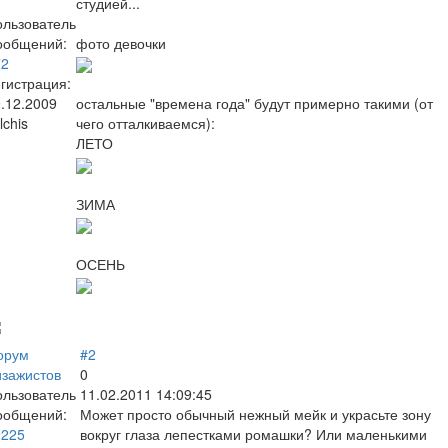
студией...
ользователь
ообщений:
фото девочки
72
гистрация:
.12.2009
остальные "времена года" будут примерно такими (от
lchis
чего отталкиваемся):
ЛЕТО
ЗИМА
ОСЕНЬ
орум
#2
изажистов
0
ользователь
11.02.2011 14:09:45
ообщений:
Может просто обычный нежный мейк и украсьте зону
9225
вокруг глаза лепестками ромашки? Или маленькими