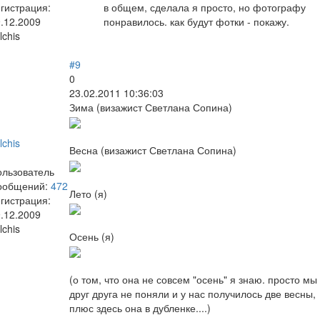
гистрация:
в общем, сделала я просто, но фотографу
.12.2009
понравилось. как будут фотки - покажу.
lchis
#9
0
23.02.2011 10:36:03
Зима (визажист Светлана Сопина)
lchis
Весна (визажист Светлана Сопина)
ользователь
ообщений:
472
Лето (я)
гистрация:
.12.2009
lchis
Осень (я)
(о том, что она не совсем "осень" я знаю. просто мы
друг друга не поняли и у нас получилось две весны,
плюс здесь она в дубленке....)