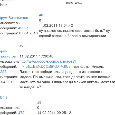
золотая...
lchis
#6
орум Визажистов
0
ользователь
11.02.2011 17:04:42
ообщений:
49225
ну а какое солнышко еще может быть? ну
гистрация:
07.04.2016
сделай золото и белое в тампировании
#7
орум
0
изажистов
11.02.2011 17:30:40
ользователь
http://www.google.com.ua/images?
ообщений:
hl=ru&...BE%D0%BB%D1%8C+
- вот фотки Николь
9225
Линклеттер победительницы одного из сезонов топ-
гистрация:
модель По-американски, твоя девочка на нее похожа,
.04.2016
масть что ли одна. Глянь среди мейков николь, может ч
то найдешь?
lchis
#8
ользователь
0
ообщений:
472
14.02.2011 09:25:12