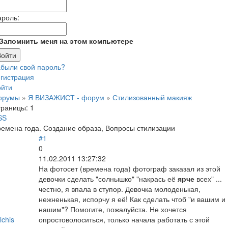
ароль:
Запомнить меня на этом компьютере
абыли свой пароль?
гистрация
ойти
орумы
»
Я ВИЗАЖИСТ - форум
»
Стилизованный макияж
траницы:
1
SS
емена года. Создание образа, Вопросы стилизации
#1
0
11.02.2011 13:27:32
На фотосет (времена года) фотограф заказал из этой
девочки сделать "солнышко" "накрась её
ярче
всех" ...
честно, я впала в ступор. Девочка молоденькая,
нежненькая, испорчу я её! Как сделать чтоб "и вашим и
нашим"? Помогите, пожалуйста. Не хочется
lchis
опростоволоситься, только начала работать с этой