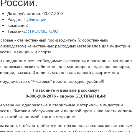
России.
Дата публикации:
03.07.2013
Раздел:
Публикации
Компания:
Тематика:
Я КОСМЕТОЛОГ
стовье - отечественный производитель (с собственным
оизводством) качественных расходных материалов для индустрии
асоты, медицины и спорта.
ы предлагаем все необходимые аксессуары и расходные материа
я парикмахерских кабинетов, для маникюра и педикюра, солярия,
иляции, визажа. Это лишь малая часть нашего ассортимента.
трудничество с "Чистовье" просто, выгодно, удобно!!!
Позвоните и вам все расскажут
8-800-200-2876 - звонок БЕСПЛАТНЫЙ!
 уверены: одноразовые и стерильные материалы в индустрии
расоты, бытовом обслуживании и пищевой промышленности должн
ать такой же нормой, как и в медицине.
м важно, чтобы потребители не только пользовались качественны
лугами и продуктами, но и делали это без страха за своё здоровье.