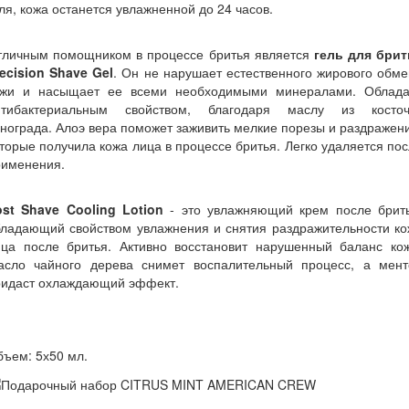
ля, кожа останется увлажненной до 24 часов.
тличным помощником в процессе бритья является
гель для брит
ecision Shave Gel
. Он не нарушает естественного жирового обм
ожи и насыщает ее всеми необходимыми минералами. Облада
нтибактериальным свойством, благодаря маслу из косточ
нограда. Алоэ вера поможет заживить мелкие порезы и раздражен
торые получила кожа лица в процессе бритья. Легко удаляется по
рименения.
ost Shave Cooling Lotion
- это увлажняющий крем после брить
бладающий свойством увлажнения и снятия раздражительности ко
ица после бритья. Активно восстановит нарушенный баланс кож
асло чайного дерева снимет воспалительный процесс, а мент
ридаст охлаждающий эффект.
ъем: 5х50 мл.