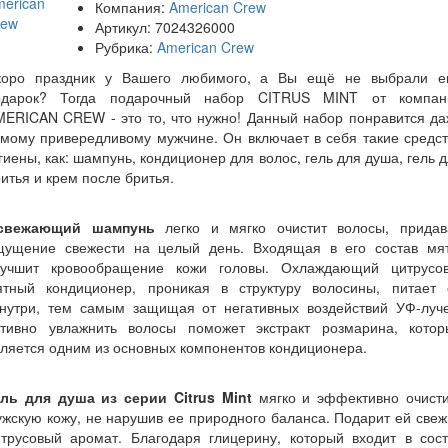
Компания:
American Crew
Артикул:
7024326000
Рубрика:
American Crew
коро праздник у Вашего любимого, а Вы ещё не выбрали е
одарок? Тогда подарочный набор CITRUS MINT от компан
MERICAN CREW - это то, что нужно! Данный набор понравится да
мому привередливому мужчине. Он включает в себя такие средс
гиены, как: шампунь, кондиционер для волос, гель для душа, гель 
итья и крем после бритья.
свежающий шампунь
легко и мягко очистит волосы, придав
щущение свежести на целый день. Входящая в его состав мят
лучшит кровообращение кожи головы. Охлаждающий цитрусов
ятный кондиционер, проникая в структуру волосины, питает 
знутри, тем самым защищая от негативных воздействий УФ-луче
ктивно увлажнить волосы поможет экстракт розмарина, котор
ляется одним из основных компонентов кондиционера.
ель для душа из серии Citrus Mint
мягко и эффективно очисти
жскую кожу, не нарушив ее природного баланса. Подарит ей све
итрусовый аромат. Благодаря глицерину, который входит в сост