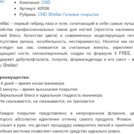
Компания:
CND
Артикул:
40536
Рубрика:
CND Shellac Гелевое покрытие
ellac – первый гибрид лака и геля, сочетающий в себе самые луч
войства профессиональных лаков для ногтей (простота наложени
ркий блеск, богатство цвета) и современных моделирующих гел
тсутствие запаха, носибельность, нестираемость). Носится как ге
ыглядит как лак, снимается за считанные минуты, укрепляет
ащищает ногти, гипоаллергенный, создан по формуле 3 FREE, 
держит дибутилфталата, толуола, формальдегида и его смол – 
о Shellac!
реимущества:
14 дней – время носки маникюра
 2 минуты – время высыхания покрытия
Зеркальный блеск и идеальная гладкость маникюра
Не скалывается, не смазывается, не трескается
аждое покрытие представлено в непрозрачном флаконе, цв
оторого абсолютно идентичен оттенку самого продукта. Флакон 
ользит в руке, что делает процедуру невероятно легкой и приятной
обная кисточка позволяет нанести средство идеально ровно.