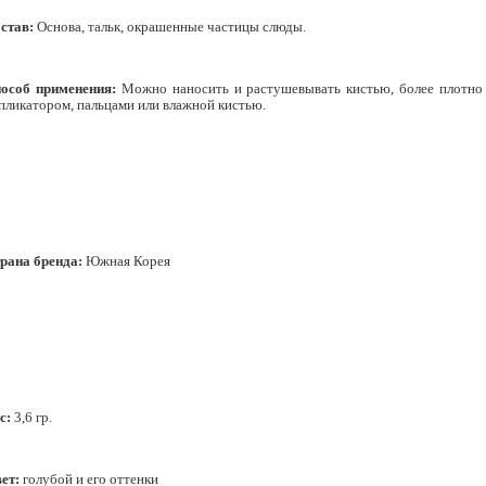
став:
Основа, тальк, окрашенные частицы слюды.
особ применения:
Можно наносить и растушевывать кистью, более плотн
пликатором, пальцами или влажной кистью.
рана бренда:
Южная Корея
с:
3,6 гр.
ет:
голубой и его оттенки