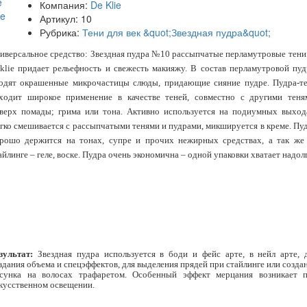
Компания:
De Klie
Артикул:
10
Рубрика:
Тени для век &quot;Звездная пудра&quot;
иверсальное средство: Звездная пудра №10 рассыпчатые перламутровые тени
klie придает рельефность и свежесть макияжу. В состав перламутровой пу
одят окрашенные микрочастицы слюды, придающие сияние пудре. Пудра-т
ходит широкое применение в качестве теней, совместно с другими теня
верх помады; грима или тона. Активно используется на подиумных выход
гко смешивается с рассыпчатыми тенями и пудрами, микшируется в креме. Пу
рошо держится на тонах, супре и прочих нежирных средствах, а так же
айлинге – геле, воске. Пудра очень экономична – одной упаковки хватает надол
зультат:
Звездная пудра используется в боди и фейс арте, в нейл арте, 
здания объема и спецэффектов, для выделения прядей при стайлинге или созда
сунка на волосах трафаретом. Особенный эффект мерцания возникает 
кусственном освещении.