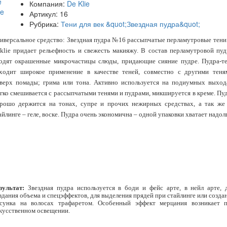
Компания:
De Klie
Артикул:
16
Рубрика:
Тени для век &quot;Звездная пудра&quot;
иверсальное средство: Звездная пудра №16 рассыпчатые перламутровые тени
klie придает рельефность и свежесть макияжу. В состав перламутровой пу
одят окрашенные микрочастицы слюды, придающие сияние пудре. Пудра-т
ходит широкое применение в качестве теней, совместно с другими теня
верх помады; грима или тона. Активно используется на подиумных выход
гко смешивается с рассыпчатыми тенями и пудрами, микшируется в креме. Пу
рошо держится на тонах, супре и прочих нежирных средствах, а так же
айлинге – геле, воске. Пудра очень экономична – одной упаковки хватает надол
зультат:
Звездная пудра используется в боди и фейс арте, в нейл арте, 
здания объема и спецэффектов, для выделения прядей при стайлинге или созда
сунка на волосах трафаретом. Особенный эффект мерцания возникает 
кусственном освещении.