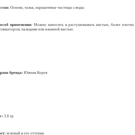
став:
Основа, тальк, окрашенные частицы слюды.
особ применения:
Можно наносить и растушевывать кистью, более плотн
пликатором, пальцами или влажной кистью.
рана бренда:
Южная Корея
с:
3,6 гр.
ет:
зеленый и его оттенки