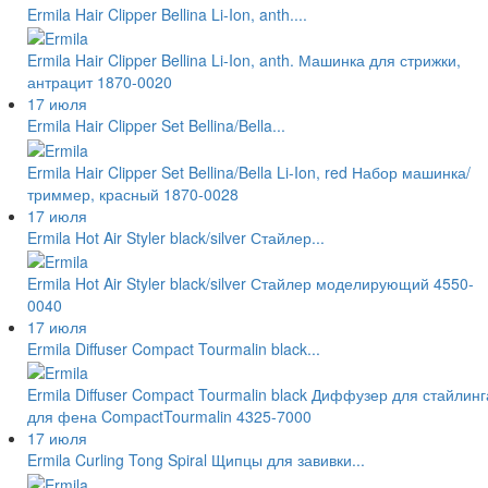
Ermila Hair Clipper Bellina Li-Ion, anth....
Ermila Hair Clipper Bellina Li-Ion, anth. Машинка для стрижки,
антрацит 1870-0020
17 июля
Ermila Hair Clipper Set Bellina/Bella...
Ermila Hair Clipper Set Bellina/Bella Li-Ion, red Набор машинка/
триммер, красный 1870-0028
17 июля
Ermila Hot Air Styler black/silver Стайлер...
Ermila Hot Air Styler black/silver Стайлер моделирующий 4550-
0040
17 июля
Ermila Diffuser Compact Tourmalin black...
Ermila Diffuser Compact Tourmalin black Диффузер для стайлинг
для фена CompactTourmalin 4325-7000
17 июля
Ermila Curling Tong Spiral Щипцы для завивки...