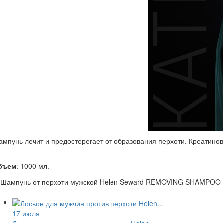
мпунь лечит и предостерегает от образования перхоти. Креатино
бъем
: 1000 мл.
17 июля
Лосьон для мужчин против перхоти Helen...