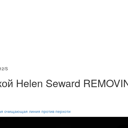
12/S
ской Helen Seward REMOV
кая очищающая линия против перхоти