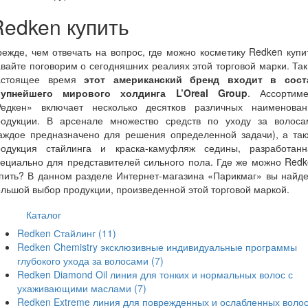
Redken купить
ежде, чем отвечать на вопрос, где можно косметику Redken купи
вайте поговорим о сегодняшних реалиях этой торговой марки. Так
астоящее время
этот американский бренд входит в сост
рупнейшего мирового холдинга L’Oreal Group
. Ассортиме
Редкен» включает несколько десятков различных наименован
родукции. В арсенале множество средств по уходу за волоса
каждое предназначено для решения определенной задачи), а так
родукция стайлинга и краска-камуфляж седины, разработанн
ециально для представителей сильного пола. Где же можно Red
пить? В данном разделе Интернет-магазина «Парикмаг» вы найд
льшой выбор продукции, произведенной этой торговой маркой.
Каталог
Redken Стайлинг
(11)
Redken Chemistry эксклюзивные индивидуальные программы
глубокого ухода за волосами
(7)
Redken Diamond Oil линия для тонких и нормальных волос с
ухаживающими маслами
(7)
Redken Extreme линия для поврежденных и ослабленных воло