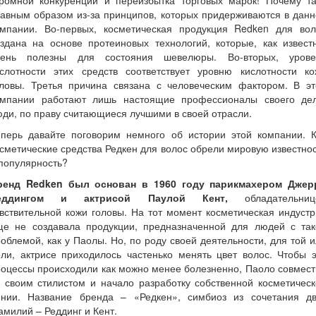
громной конкуренции и переизбытка торговых марок! Почему та
авным образом из-за принципов, которых придерживаются в дан
омпании. Во-первых, косметическая продукция Redken для вол
здана на основе протеиновых технологий, которые, как извест
чень полезны для состояния шевелюры. Во-вторых, урове
ислотности этих средств соответствует уровню кислотности ко
оловы. Третья причина связана с человеческим фактором. В эт
омпании работают лишь настоящие профессионалы своего дел
ди, по праву считающиеся лучшими в своей отрасли.
еперь давайте поговорим немного об истории этой компании. К
сметические средства Редкен для волос обрели мировую известно
популярность?
ренд Redken был основан в 1960 году парикмахером Джер
еддингом и актрисой Паулой Кент,
обладательниц
вствительной кожи головы. На тот момент косметическая индуст
ще не создавала продукции, предназначенной для людей с так
облемой, как у Паолы. Но, по роду своей деятельности, для той 
ли, актрисе приходилось частенько менять цвет волос. Чтобы 
оцессы происходили как можно менее болезненно, Паоло совмес
 своим стилистом и начало разработку собственной косметичес
инии. Название бренда – «Редкен», симбиоз из сочетания дв
милий – Реддинг и Кент.