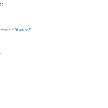
55
отно 5,5 DS39755F
F