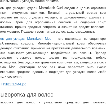
счесывание и укладку более легкими.
рем для укладки кудрей Marrakesh Curl создан с целью офомлен
етких, текстурных завитков. Богатый натуральный состав кре
озволяет не просто делать укладку, а одновременно ухаживать 
олосами. Крем для оформления локонов не содержит спирт
ликонов, прочих вредных веществ, а значит не вредит волосам
емя укладки. Подходит всем типам волос, даже окрашенным.
рем для укладки Marrakesh Mod
— это настоящая сенсация сре
тайлинговых средств. Многофункциональный крем обеспечива
адежную фиксацию прически на протяжении длительного времени,
акже оказывает ухаживающее воздействие на локоны. Препар
крепляет структуру волос, делая их послушными, гибким
естящими. Благодаря натуральным компонентам, входящим в сос
рема Mod, фиксация волос без лака перестает быть сказко
никальное средство идеально подходит для укладки волос любо
па и состояния.
ыворотка для волос
ыворотка для волос - уникальное средство для тотально