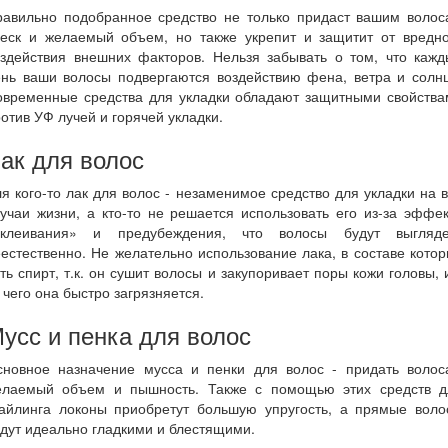
равильно подобранное средство не только придаст вашим волос
леск и желаемый объем, но также укрепит и защитит от вредно
оздействия внешних факторов. Нельзя забывать о том, что кажд
ень ваши волосы подвергаются воздействию фена, ветра и солнц
овременные средства для укладки обладают защитными свойства
отив УФ лучей и горячей укладки.
ак для волос
я кого-то лак для волос - незаменимое средство для укладки на 
учаи жизни, а кто-то не решается использовать его из-за эффе
склеивания» и предубеждения, что волосы будут выгляде
естественно. Не желательно использование лака, в составе кото
ть спирт, т.к. он сушит волосы и закупоривает поры кожи головы, 
 чего она быстро загрязняется.
усс и пенка для волос
сновное назначение мусса и пенки для волос - придать волос
елаемый объем и пышность. Также с помощью этих средств д
тайлинга локоны приобретут большую упругость, а прямые воло
дут идеально гладкими и блестящими.