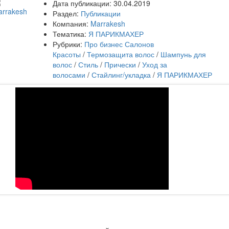
Дата публикации:
30.04.2019
Раздел:
Публикации
Компания:
Marrakesh
Тематика:
Я ПАРИКМАХЕР
Рубрики:
Про бизнес Салонов
Красоты
/
Термозащита волос
/
Шампунь для
волос
/
Стиль
/
Прически
/
Уход за
волосами
/
Стайлинг/укладка
/
Я ПАРИКМАХЕР