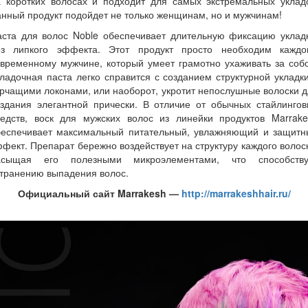
а коротких волосах и подходит для самых экстремальных укладо
нный продукт подойдет не только женщинам, но и мужчинам!
аста для волос Noble обеспечивает длительную фиксацию укладк
ез липкого эффекта. Этот продукт просто необходим каждо
временному мужчине, который умеет грамотно ухаживать за соб
ладочная паста легко справится с созданием структурной укладк
рчащими локонами, или наоборот, укротит непослушные волоски 
оздания элегантной прически. В отличие от обычных стайлингов
редств, воск для мужских волос из линейки продуктов Marrake
беспечивает максимальный питательный, увлажняющий и защитн
фект. Препарат бережно воздействует на структуру каждого волос
асыщая его полезными микроэлементами, что способству
транению выпадения волос.
Официальный сайт Marrakesh —
http://marrakeshhair.ru/