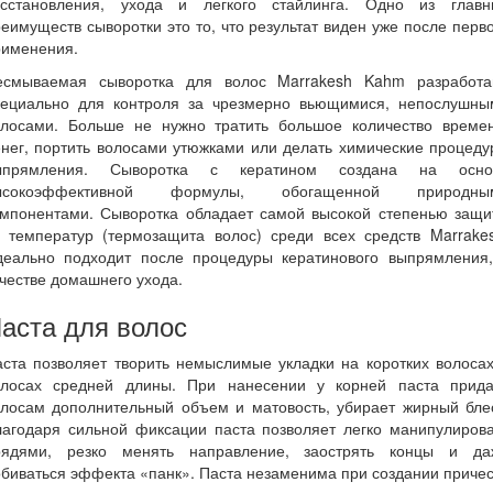
осстановления, ухода и легкого стайлинга. Одно из главн
еимуществ сыворотки это то, что результат виден уже после перв
рименения.
есмываемая сыворотка для волос Marrakesh Kahm разработа
пециально для контроля за чрезмерно вьющимися, непослушны
олосами. Больше не нужно тратить большое количество времен
нег, портить волосами утюжками или делать химические процед
ыпрямления. Сыворотка с кератином создана на осно
ысокоэффективной формулы, обогащенной природны
омпонентами. Сыворотка обладает самой высокой степенью защи
т температур (термозащита волос) среди всех средств Marrakes
деально подходит после процедуры кератинового выпрямления,
честве домашнего ухода.
аста для волос
ста позволяет творить немыслимые укладки на коротких волоса
олосах средней длины. При нанесении у корней паста прида
олосам дополнительный объем и матовость, убирает жирный блес
лагодаря сильной фиксации паста позволяет легко манипулирова
рядями, резко менять направление, заострять концы и да
биваться эффекта «панк». Паста незаменима при создании приче