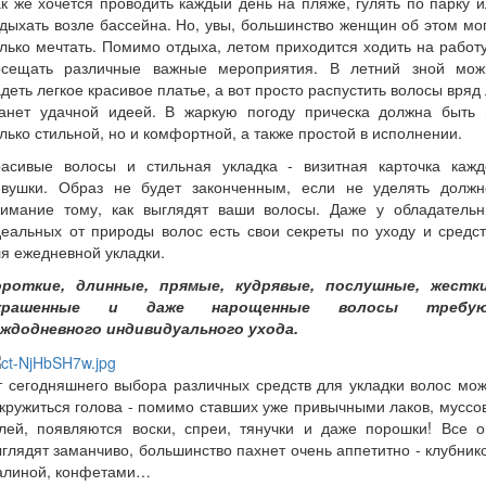
к же хочется проводить каждый день на пляже, гулять по парку 
дыхать возле бассейна. Но, увы, большинство женщин об этом мо
лько мечтать. Помимо отдыха, летом приходится ходить на работ
осещать различные важные мероприятия. В летний зной мож
деть легкое красивое платье, а вот просто распустить волосы вряд
танет удачной идеей. В жаркую погоду прическа должна быть 
лько стильной, но и комфортной, а также простой в исполнении.
расивые волосы и стильная укладка - визитная карточка кажд
евушки. Образ не будет законченным, если не уделять должн
нимание тому, как выглядят ваши волосы. Даже у обладательн
еальных от природы волос есть свои секреты по уходу и средс
я ежедневной укладки.
ороткие, длинные, прямые, кудрявые, послушные, жестки
крашенные и даже нарощенные волосы требу
аждодневного индивидуального ухода.
 сегодняшнего выбора различных средств для укладки волос мо
кружиться голова - помимо ставших уже привычными лаков, муссо
елей, появляются воски, спреи, тянучки и даже порошки! Все о
глядят заманчиво, большинство пахнет очень аппетитно - клубник
алиной, конфетами…