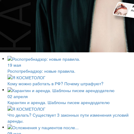
19 мая
Роспотребнадзор: новые правила.
Кому можно работать в РФ? Почему штрафуют?
02 апреля
Карантин и аренда. Шаблоны писем арендодателю
Что делать? Существует 3 законных пути изменения условий
аренды.
09 мая