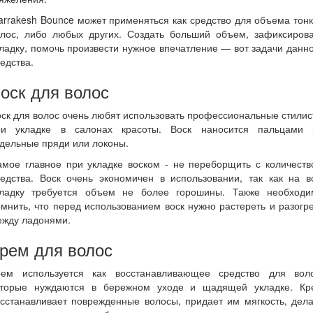
rrakesh Bounce может применяться как средство для объема тон
олос, либо любых других. Создать больший объем, зафиксирова
ладку, помочь произвести нужное впечатление — вот задачи данн
едства.
оск для волос
ск для волос очень любят использовать профессиональные стили
ри укладке в салонах красоты. Воск наносится пальцами 
дельные пряди или локоны.
амое главное при укладке воском - не переборщить с количеств
редства. Воск очень экономичен в использовании, так как на в
кладку требуется объем не более горошины. Также необходи
мнить, что перед использованием воск нужно растереть и разогр
ежду ладонями.
рем для волос
рем используется как восстанавливающее средство для воло
оторые нуждаются в бережном уходе и щадящей укладке. Кр
сстанавливает поврежденные волосы, придает им мягкость, дел