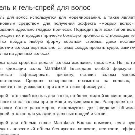
ель и гель-спрей для волос
ель для волос используется для моделирования, а также являет
сновным средством для получения эффекта «мокрых волос»
здания идеально гладких причесок. Подходит для всех типов вол
олщает их и придает прическе большую прочность. С помощью г
егко придать любую форму короткой стрижке, даже постави
роткие волосы вертикально, а также смоделировать кудри, завитк
лны на длинных волосах.
екоторые средства делают волосы жесткими, тяжелыми. Но не ге
ля фиксации волос Marrakesh! Благодаря особой формуле 
омогает зафиксировать прическу, оставив волосы мягким
лестящими. Средство совершенно незаметно на волосах, 
леивает, не утяжеляет, при этом отлично фиксирует.
рей - это такой же гель для волос, но более жидкой консистенции,
аносится на волосы при помощи пульверизатора. Распределятся 
олосам более равномерно, используется для придания объема
рней, а также для укладки отдельных прядей и челки.
прей для объема волос Marrakesh Bounce поможет, если нуж
здать невесомый объем без чувства липкости, жесткости, эффе
яжеления.