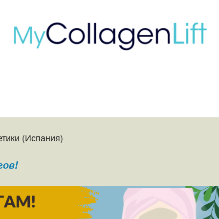
тики (Испания)
гов!