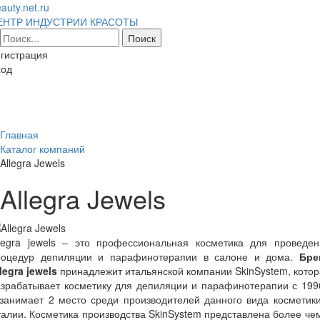
auty.net.ru
ЕНТР ИНДУСТРИИ КРАСОТЫ
гистрация
ход
Toggl
naviga
Главная
Каталог компаний
Allegra Jewels
Allegra Jewels
llegra jewels – это профессиональная косметика для проведен
роцедур депиляции и парафинотерапии в салоне и дома.
Бре
legra jewels
принадлежит итальянской компании SkinSystem, кото
зрабатывает косметику для депиляции и парафинотерапии с 199
занимает 2 место среди производителей данного вида косметик
алии. Косметика производства SkinSystem представлена более че