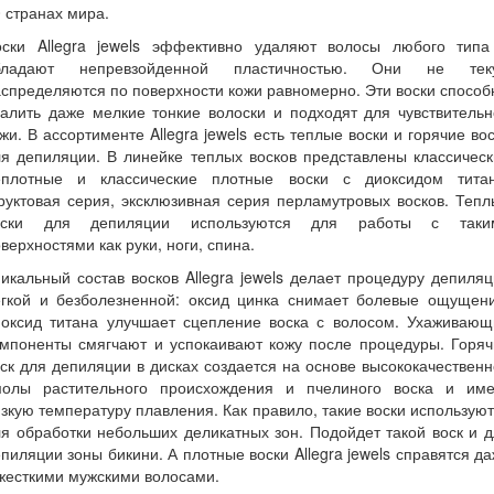
 странах мира.
оски Allegra jewels эффективно удаляют волосы любого типа
бладают непревзойденной пластичностью. Они не теку
спределяются по поверхности кожи равномерно. Эти воски спосо
алить даже мелкие тонкие волоски и подходят для чувствитель
жи. В ассортименте Allegra jewels есть теплые воски и горячие во
я депиляции. В линейке теплых восков представлены классичес
еплотные и классические плотные воски с диоксидом титан
уктовая серия, эксклюзивная серия перламутровых восков. Теп
оски для депиляции используются для работы с таки
верхностями как руки, ноги, спина.
икальный состав восков Allegra jewels делает процедуру депиля
егкой и безболезненной: оксид цинка снимает болевые ощущени
иоксид титана улучшает сцепление воска с волосом. Ухаживающ
омпоненты смягчают и успокаивают кожу после процедуры. Горяч
ск для депиляции в дисках создается на основе высококачествен
молы растительного происхождения и пчелиного воска и име
зкую температуру плавления. Как правило, такие воски использую
я обработки небольших деликатных зон. Подойдет такой воск и 
пиляции зоны бикини. А плотные воски Allegra jewels справятся д
жесткими мужскими волосами.