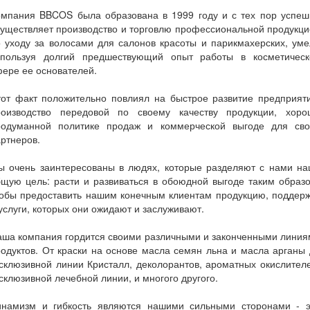
омпания BBCOS была образована в 1999 году и с тех пор успеш
уществляет производство и торговлю профессиональной продукц
 уходу за волосами для салонов красоты и парикмахерских, ум
спользуя долгий предшествующий опыт работы в косметическ
ере ее основателей.
тот факт положительно повлиял на быстрое развитие предприяти
роизводство передовой по своему качеству продукции, хоро
родуманной политике продаж и коммерческой выгоде для сво
ртнеров.
ы очень заинтересованы в людях, которые разделяют с нами на
щую цель: расти и развиваться в обоюдной выгоде таким образ
тобы предоставить нашим конечным клиентам продукцию, поддерж
услуги, которых они ожидают и заслуживают.
аша компания гордится своими различными и законченными линия
одуктов. От краски на основе масла семян льна и масла арганы
склюзивной линии Кристалл, деколорантов, ароматных окислител
склюзивной лечебной линии, и многого другого.
инамизм и гибкость являются нашими сильными сторонами - э