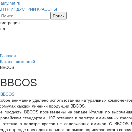
auty.net.ru
ЕНТР ИНДУСТРИИ КРАСОТЫ
гистрация
ход
Toggl
naviga
Главная
Каталог компаний
BBCOS
BBCOS
собое внимание уделено использованию натуральных компонентов
ормулах каждой линейки продукции BBCOS.
се продукты BBCOS произведены на западе Италии по высочайш
ропейским стандартам. 107 оттенков в палитре аммиачных красо
4 оттенка в палитре красок не содержащих аммиак. С BBCOS 
егда в тренде последних новинок на рынке парикмахерского сервис