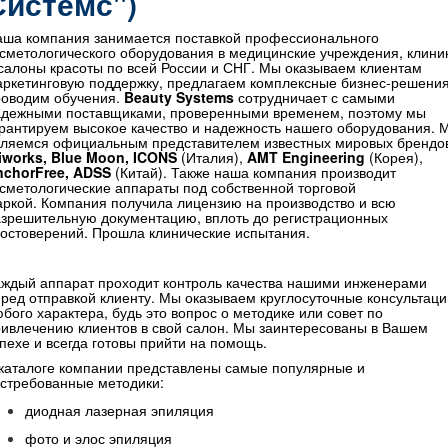
Системс")
аша компания занимается поставкой профессионального
сметологического оборудования в медицинские учреждения, клини
салоны красоты по всей России и СНГ. Мы оказываем клиентам
ркетинговую поддержку, предлагаем комплексные бизнес-решения
роводим обучения.
Beauty Systems
сотрудничает с самыми
адежными поставщиками, проверенными временем, поэтому мы
рантируем высокое качество и надежность нашего оборудования. 
вляемся официальным представителем известных мировых брендо
iworks, Blue Moon, ICONS
(Италия),
AMT Engineering
(Корея),
nchorFree, ADSS
(Китай). Также наша компания производит
сметологические аппараты под собственной торговой
ркой. Компания получила лицензию на производство и всю
зрешительную документацию, вплоть до регистрационных
остоверений. Прошла клинические испытания.
ждый аппарат проходит контроль качества нашими инженерами
ред отправкой клиенту. Мы оказываем круглосуточные консультаци
бого характера, будь это вопрос о методике или совет по
ивлечению клиентов в свой салон. Мы заинтересованы в Вашем
пехе и всегда готовы прийти на помощь.
каталоге компании представлены самые популярные и
стребованные методики:
диодная лазерная эпиляция
фото и элос эпиляция