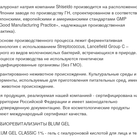
алуронат натрия компании Shiseido производится на расположенн
Японии заводе по производству ГН, спроектированном в соответств
 японскими, европейскими и американскими стандартами GMP
Good Manufacturing Practice», надлежащая производственная
актика).
основе производственного процесса лежит ферментативная
хнология с использованием Streptococcus, Lancefield Group C –
ного из видов молочнокислых бактерий, встречающихся в природе.
оцессе производства не используются генетически
одифицированные организмы (без ГМО).
рантированно неживотное происхождение. Культуральные среды и
рменты, используемые для приготовления питательных сред, име
 животное происхождение.
я продукция, реализуемая нашей компанией - сертифицирована н
рритории Российской Федерации и имеет законодательно
дтвержденную документацию. Все косметологические продукты
меют международный сертификат качества.
UM GEL CLASSIC 1% - гель с гиалуроновой кислотой для лица и т