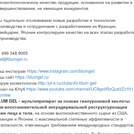
сокотехнологичное качество продукции, основанное на развитии и
вершенствовании, не имеющее конкурентов.
 тщательно отслеживаем новые разработки и технологии
оизводства и сотрудничаем с разработчиками из Франции,
ейцарии, Японии контролируем качество на всех этапах разработ
производства.
 499 348 9005
il@blumgel.ru
аш инстаграм
https://www.instagram.com/blumgel/
аш сайт
https://blumgel.ru/
орум косметологов
http://pf-k.ru/clubs/43-blum-gel/
анал на Ютуб
https://www.youtube.com/channel/UC9gx0RzQud3ZcYc1
om6w
LUM GEL - мультипрепарат на основе гиалуроновой кислоты
ля восстановительной интрадермальной реструктуризации
ожи лица и тела
, на основе высококачественного сырья из США,
анции и Японии, с максимальной степенью эффективности и
зопасности, отвечающих требованиям международных стандартов
ртнером, реализовавшим рецептуру доктора Ли Лариса является