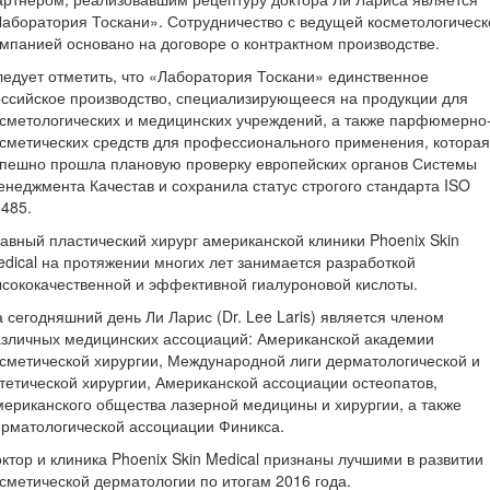
аборатория Тоскани». Сотрудничество с ведущей косметологическ
мпанией основано на договоре о контрактном производстве.
едует отметить, что «Лаборатория Тоскани» единственное
ссийское производство, специализирующееся на продукции для
сметологических и медицинских учреждений, а также парфюмерно
сметических средств для профессионального применения, которая
спешно прошла плановую проверку европейских органов Системы
неджмента Качестав и сохранила статус строгого стандарта ISO
485.
авный пластический хирург американской клиники Phoenix Skin
dical на протяжении многих лет занимается разработкой
сококачественной и эффективной гиалуроновой кислоты.
 сегодняшний день Ли Ларис (Dr. Lee Laris) является членом
зличных медицинских ассоциаций: Американской академии
сметической хирургии, Международной лиги дерматологической и
тетической хирургии, Американской ассоциации остеопатов,
ериканского общества лазерной медицины и хирургии, а также
рматологической ассоциации Финикса.
ктор и клиника Phoenix Skin Medical признаны лучшими в развитии
сметической дерматологии по итогам 2016 года.