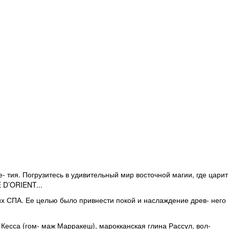
тия. Погрузитесь в удивительный мир восточной магии, где царит
 D’ORIENT...
х СПА. Ее целью было привнести покой и наслаждение древ- него
есса (гом- маж Марракеш), марокканская глина Рассул, вол-