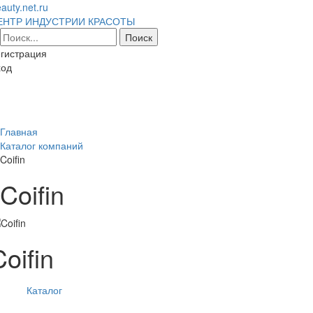
auty.net.ru
ЕНТР ИНДУСТРИИ КРАСОТЫ
гистрация
ход
Toggl
naviga
Главная
Каталог компаний
Coifin
Coifin
Coifin
Каталог