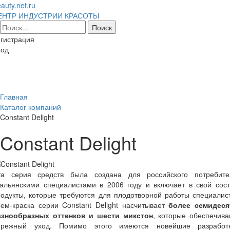
auty.net.ru
ЕНТР ИНДУСТРИИ КРАСОТЫ
гистрация
ход
Toggl
naviga
Главная
Каталог компаний
Constant Delight
Constant Delight
та серия средств была создана для российского потребите
тальянскими специалистами в 2006 году и включает в свой сост
одукты, которые требуются для плодотворной работы специалис
ем-краска серии Constant Delight насчитывает
более семидеся
азнообразных оттенков и шести микстон
, которые обеспечива
ережный уход. Помимо этого имеются новейшие разработк