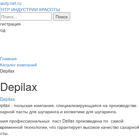
auty.net.ru
ЕНТР ИНДУСТРИИ КРАСОТЫ
гистрация
ход
Toggl
naviga
Главная
Каталог компаний
Depilax
Depilax
pilax - польская компания, специализирующаяся на производстве
харной пасты для шугаринга и косметики для шугаринга.
иния профессиональных паст Deilax произведена по самой
временной технологии, что гарантирует высокое качество сахарно
сты.