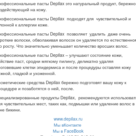
офессиональные пасты Depilax это натуральный продукт, бережно
здействующий на кожу.
офессиональные пасты Depilax подходят для чувствительной и
лонной к аллергии коже.
рофессиональные пасты Depilax позволяет удалить даже очень
роткие волоски, обволакивая волосок он удаляется по естественно
о росту. Что значительно уменьшает количество вросших волос.
офессиональные пасты Depilax – улучшают состояние кожи,
йствие паст, сродни мягкому пилингу, деликатно удаляя
оговевшие клетки эпидермиса и после процедуры оставляя кожу
жной, гладкой и ухоженной.
сметические средства Depilax бережно подготовят вашу кожу к
оцедуре и позаботятся о ней, после.
ециализированные продукты Depilax, рекомендуются использова
я чувствительных мест, таких как, подмышки или удаление волос в
не бикини.
www.depilax.ru
Мы вКонтакте
Мы в FaceBook