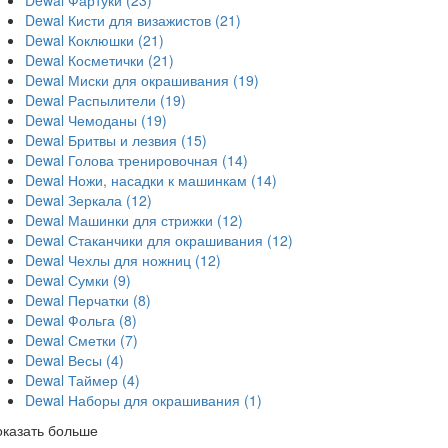
Dewal Кисти для визажистов
(21)
Dewal Коклюшки
(21)
Dewal Косметички
(21)
Dewal Миски для окрашивания
(19)
Dewal Распылители
(19)
Dewal Чемоданы
(19)
Dewal Бритвы и лезвия
(15)
Dewal Голова тренировочная
(14)
Dewal Ножи, насадки к машинкам
(14)
Dewal Зеркала
(12)
Dewal Машинки для стрижки
(12)
Dewal Стаканчики для окрашивания
(12)
Dewal Чехлы для ножниц
(12)
Dewal Сумки
(9)
Dewal Перчатки
(8)
Dewal Фольга
(8)
Dewal Сметки
(7)
Dewal Весы
(4)
Dewal Таймер
(4)
Dewal Наборы для окрашивания
(1)
оказать больше