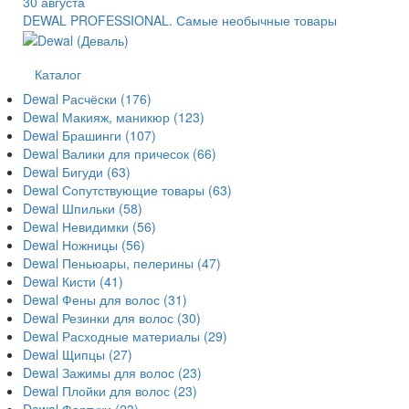
30 августа
DEWAL PROFESSIONAL. Самые необычные товары
Каталог
Dewal Расчёски
(176)
Dewal Макияж, маникюр
(123)
Dewal Брашинги
(107)
Dewal Валики для причесок
(66)
Dewal Бигуди
(63)
Dewal Сопутствующие товары
(63)
Dewal Шпильки
(58)
Dewal Невидимки
(56)
Dewal Ножницы
(56)
Dewal Пеньюары, пелерины
(47)
Dewal Кисти
(41)
Dewal Фены для волос
(31)
Dewal Резинки для волос
(30)
Dewal Расходные материалы
(29)
Dewal Щипцы
(27)
Dewal Зажимы для волос
(23)
Dewal Плойки для волос
(23)
Dewal Фартуки
(23)