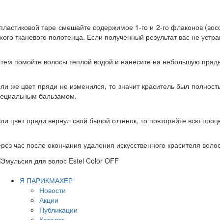
пластиковой таре смешайте содержимое 1-го и 2-го флаконов (восс
хого тканевого полотенца. Если полученный результат вас не устр
тем помойте волосы теплой водой и нанесите на небольшую прядь 
ли же цвет пряди не изменился, то значит краситель был полност
пециальным бальзамом.
ли цвет пряди вернул свой былой оттенок, то повторяйте всю проц
рез час после окончания удаления искусственного красителя воло
Я ПАРИКМАХЕР
Новости
Акции
Публикации
Каталог