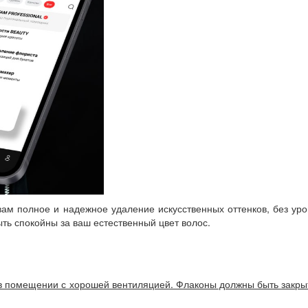
ам полное и надежное удаление искусственных оттенков, без ур
ть спокойны за ваш естественный цвет волос.
ь в помещении с хорошей вентиляцией. Флаконы должны быть закр