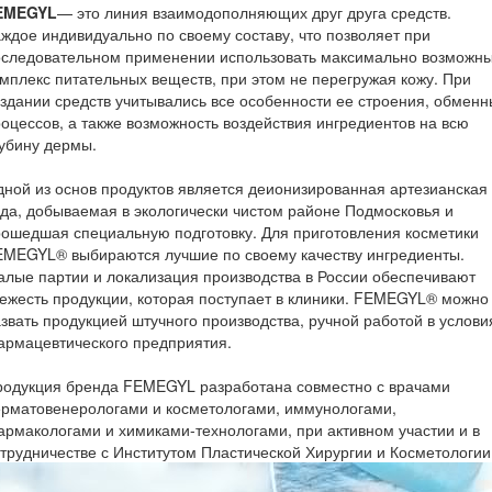
EMEGYL
— это линия взаимодополняющих друг друга средств.
ждое индивидуально по своему составу, что позволяет при
оследовательном применении использовать максимально возможн
мплекс питательных веществ, при этом не перегружая кожу. При
здании средств учитывались все особенности ее строения, обменн
оцессов, а также возможность воздействия ингредиентов на всю
убину дермы.
ной из основ продуктов является деионизированная артезианская
да, добываемая в экологически чистом районе Подмосковья и
ошедшая специальную подготовку. Для приготовления косметики
EMEGYL® выбираются лучшие по своему качеству ингредиенты.
лые партии и локализация производства в России обеспечивают
ежесть продукции, которая поступает в клиники. FEMEGYL® можно
звать продукцией штучного производства, ручной работой в услови
армацевтического предприятия.
родукция бренда FEMEGYL разработана совместно с врачами
ерматовенерологами и косметологами, иммунологами,
рмакологами и химиками-технологами, при активном участии и в
трудничестве с Институтом Пластической Хирургии и Косметологии