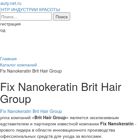
auty.net.ru
ЕНТР ИНДУСТРИИ КРАСОТЫ
гистрация
ход
Toggl
naviga
Главная
Каталог компаний
Fix Nanokeratin Brit Hair Group
Fix Nanokeratin Brit Hair
Group
руппа компаний
«Brit Hair Group»
является эксклюзивным
редставителем и партнером известной компании
Fix Nanokeratin
-
рового лидера в области инновационного производства
офессиональных средств для ухода за волосами.