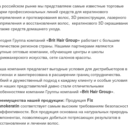
 российском рынке мы представляем самые известные торговые
рки профессиональных линий средств для кератинового
прямления и протезирования волос, 3D реконструкции, лазерного
прямления и восстановления волос, кератинового 3D окрашивани
также средств домашнего ухода.
егодня Группа компаний
«Brit Hair Group»
работает с большим
личеством регионов страны. Нашими партнерами являются
рупные оптовые компании, обучающие центры и школы
рикмахерского искусства, сети салонов красоты.
ша компания предлагает выгодные условия для дистрибьюторов в
гионах и заинтересована в расширении границ сотрудничества.
бкий и дружественный подход к каждому клиенту и особые условия
я наших представителей давно стали отличительными
собенностями компании Группы компаний
«Brit Hair Group»
.
реимущества нашей продукции
:
Продукция
Fix
anokeratin
соответствует самым высоким требованиям безопаснос
эффективности. Вся продукция основана на натуральных природн
мпонентах, позволяющих добиться потрясающих результатов в
сстановлении и лечении волос.