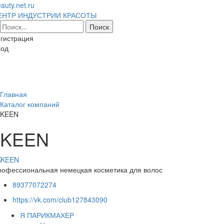
auty.net.ru
ЕНТР ИНДУСТРИИ КРАСОТЫ
гистрация
ход
Toggl
naviga
Главная
Каталог компаний
KEEN
KEEN
рофессиональная немецкая косметика для волос
89377072274
https://vk.com/club127843090
Я ПАРИКМАХЕР