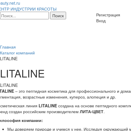
auty.net.ru
ЕНТР ИНДУСТРИИ КРАСОТЫ
Регистрация
Вход
Главная
Каталог компаний
LITALINE
LITALINE
ITALINE
– это пептидная косметика для профессионального и домаш
гментация, возрастные изменения, купероз, алопеция и др.
осметическая линия
LITALINE
создана на основе пептидного комп
ренд создан российским производителем
ЛИТА-ЦВЕТ
.
илософия компании:
Мы доверяем природе и учимся у нее. Исследуя окружающий м