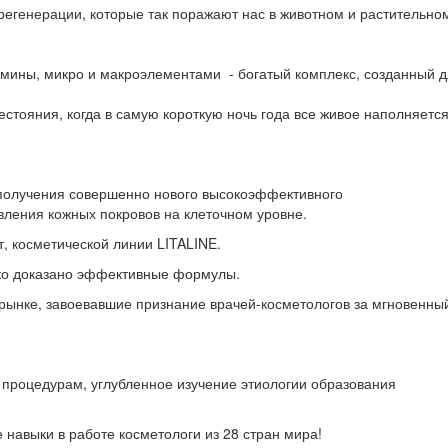
регенерации, которые так поражают нас в животном и растительно
тамины, микро и макроэлементами - богатый комплекс, созданный 
естояния, когда в самую короткую ночь года все живое наполняетс
 получения совершенно нового высокоэффективного
вления кожных покровов на клеточном уровне.
, косметической линии LITALINE.
ько доказано эффективные формулы.
 рынке, завоевавшие признание врачей-косметологов за мгновенны
 процедурам, углубленное изучение этиологии образования
навыки в работе косметологи из 28 стран мира!