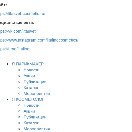
айт:
tps://litasvet-cosmetic.ru/
оциальные сети:
tps://vk.com/litasvet
tps://www.instagram.com/litalinecosmetics/
tps://t.me/litaline
Я ПАРИКМАХЕР
Новости
Акции
Публикации
Каталог
Мероприятия
Я КОСМЕТОЛОГ
Новости
Акции
Публикации
Каталог
Мероприятия