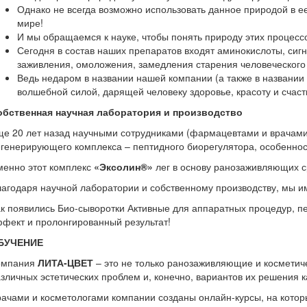
Однако не всегда возможно использовать данное природой в е
мире!
И мы обращаемся к науке, чтобы понять природу этих процесс
Сегодня в состав наших препаратов входят аминокислоты, сиг
заживления, омоложения, замедления старения человеческого
Ведь недаром в названии нашей компании (а также в названии
волшебной силой, дарящей человеку здоровье, красоту и счаст
обственная научная лаборатория и производство
е 20 лет назад научными сотрудниками (фармацевтами и врачами
генерирующего комплекса – пептидного биорегулятора, особеннос
менно этот комплекс
«Эксолин®»
лег в основу ранозаживляющих ср
агодаря научной лаборатории и собственному производству, мы и
к появились Био-сыворотки Активные для аппаратных процедур, п
фект и пролонгированный результат!
БУЧЕНИЕ
омпания
ЛИТА-ЦВЕТ
– это не только ранозаживляющие и косметич
зличных эстетических проблем и, конечно, вариантов их решения 
ачами и косметологами компании созданы онлайн-курсы, на которы