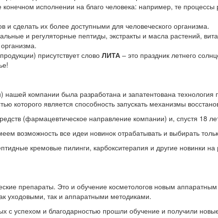
е конечном исполнении на благо человека: например, те процессы 
ов и сделать их более доступными для человеческого организма.
нальные и регуляторные пептиды, экстракты и масла растений, ви
 организма.
 продукции) присутствует слово
ЛИТА
– это праздник летнего солнц
ье!
) нашей компании была разработана и запатентована технология
тью которого является способность запускать механизмы восстано
едств (фармацевтическое направление компании) и, спустя 18 лет
меем возможность все идеи новинок отрабатывать и выбирать тол
ептидные кремовые пилинги, карбокситерапия и другие новинки на
еские препараты. Это и обучение косметологов новым аппаратным
как уходовыми, так и аппаратными методиками.
х с успехом и благодарностью прошли обучение и получили новые 