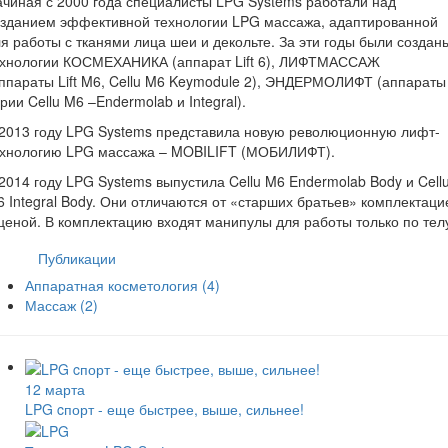
чиная с 2000 года специалисты LPG Systems работали над
озданием эффективной технологии LPG массажа, адаптированной
я работы с тканями лица шеи и декольте. За эти годы были создан
ехнологии КОСМЕХАНИКА (аппарат Lift 6), ЛИФТМАССАЖ
ппараты Lift M6, Cellu M6 Keymodule 2), ЭНДЕРМОЛИФТ (аппараты
рии Cellu M6 –Endermolab и Integral).
2013 году LPG Systems представила новую революционную лифт-
ехнологию LPG массажа – MOBILIFT (МОБИЛИФТ).
2014 году LPG Systems выпустила Cellu M6 Endermolab Body и Cell
 Integral Body. Они отличаются от «старших братьев» комплектаци
ценой. В комплектацию входят манипулы для работы только по тел
Публикации
Аппаратная косметология
(4)
Массаж
(2)
12 марта
LPG cпорт - еще быстрее, выше, сильнее!