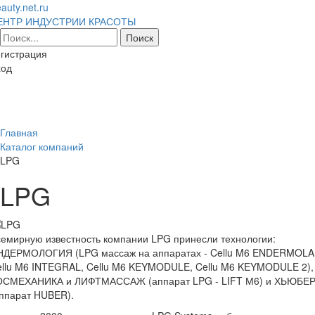
auty.net.ru
ЕНТР ИНДУСТРИИ КРАСОТЫ
гистрация
ход
Toggl
naviga
Главная
Каталог компаний
LPG
LPG
емирную известность компании LPG принесли технологии:
НДЕРМОЛОГИЯ (LPG массаж на аппаратах - Cellu M6 ENDERMOLA
ellu M6 INTEGRAL, Cellu M6 KEYMODULE, Cellu M6 KEYMODULE 2),
ОСМЕХАНИКА и ЛИФТМАССАЖ (аппарат LPG - LIFT М6) и ХЬЮБЕ
ппарат HUBER).