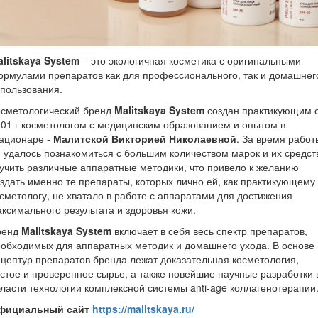
litskaya System
– это экологичная косметика с оригинальными
рмулами препаратов как для профессионального, так и домашнег
пользования.
осметологический бренд
Malitskaya System
создан практикующим 
01 г косметологом с медицинским образованием и опытом в
ационаре -
Малитской Викторией Николаевной
. За время работ
 удалось познакомиться с большим количеством марок и их средст
учить различные аппаратные методики, что привело к желанию
здать именно те препараты, которых лично ей, как практикующему
сметологу, не хватало в работе с аппаратами для достижения
ксимального результата и здоровья кожи.
ренд
Malitskaya System
включает в себя весь спектр препаратов,
обходимых для аппаратных методик и домашнего ухода. В основе
цептур препаратов бренда лежат доказательная косметология,
стое и проверенное сырье, а также новейшие научные разработки 
ласти технологии комплексной системы anti-age коллагенотерапии
фициальный сайт
https://malitskaya.ru/