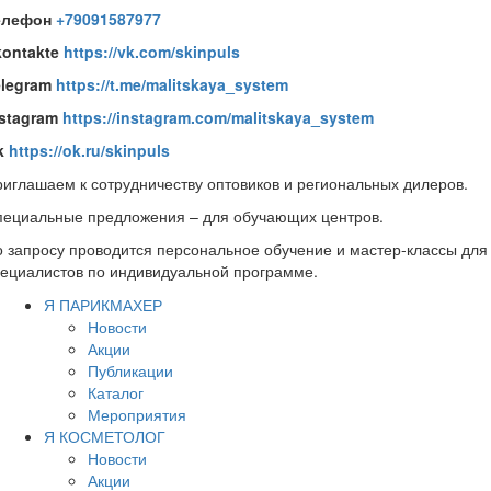
елефон
+79091587977
kontakte
https://vk.com/skinpuls
elegram
https://t.me/malitskaya_system
nstagram
https://instagram.com/malitskaya_system
k
https://ok.ru/skinpuls
иглашаем к сотрудничеству оптовиков и региональных дилеров.
пециальные предложения – для обучающих центров.
 запросу проводится персональное обучение и мастер-классы для
ециалистов по индивидуальной программе.
Я ПАРИКМАХЕР
Новости
Акции
Публикации
Каталог
Мероприятия
Я КОСМЕТОЛОГ
Новости
Акции