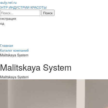
auty.net.ru
ЕНТР ИНДУСТРИИ КРАСОТЫ
гистрация
ход
Toggl
naviga
Главная
Каталог компаний
Malitskaya System
Malitskaya System