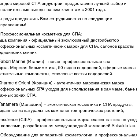
ендов мировой СПА индустрии, предоставляя лучший выбор и
полнительные выгоды нашим клиентам с 2001 года.
ы рады предложить Вам сотрудничество по следующим
аправлениям!
. Профессиональная косметика для СПА:
аша компания - официальный эксклюзивный дистрибьютор
офессиональных косметических марок для СПА, салонов красоты 
дицинских клиник.
Fabbri Marine (Италия) - новая профессиональная спа-
рка. Морская биомиметика, 50 видов водорослей, эфирные масла
стительные компоненты, стволовые клетки водорослей.
Charme d’Orient (Франция) - аутентичная марокканская марка
офессиональных SPA уходов для использования в хаммаме, бане 
ажных зонах СПА,
Tanamera (Малайзия) – экологическая косметика и СПА продукты,
зданные из натуральных компонентов тропических растений,
nscience (США) – профессиональная марка класса «люкс» по уход
 волосами, разработанная международной компанией Shiseido lab.
. Оборудование для аппаратной косметологии и профессиональна