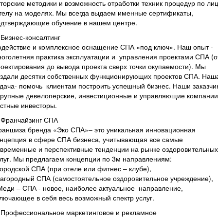
торские методики и возможность отработки техник процедур по ли
телу на моделях. Мы всегда выдаем именные сертификаты,
одтверждающие обучение в нашем центре.
 Бизнес-консалтинг
действие и комплексное оснащение СПА «под ключ». Наш опыт -
оголетняя практика эксплуатации и управления проектами СПА (о
оектирования до вывода проекта сверх точки окупаемости). Мы
оздали десятки собственных функционирующих проектов СПА. Наш
дача- помочь клиентам построить успешный бизнес. Наши заказчи
крупные девелоперские, инвестиционные и управляющие компании
стные инвесторы.
 Франчайзинг СПА
раншиза бренда «Эко СПА»– это уникальная инновационная
онцепция в сфере СПА бизнеса, учитывающая все самые
временные и перспективные тенденции на рынке оздоровительных
луг. Мы предлагаем концепции по 3м направлениям:
городской СПА (при отеле или фитнес – клубе),
загородный СПА (самостоятельное оздоровительное учреждение),
Меди – СПА - новое, наиболее актуальное направление,
лючающее в себя весь возможный спектр услуг.
 Профессиональное маркетинговое и рекламное