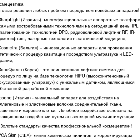
смецевтика
отовые решения любых проблем посредством новейших аппаратов!
SharpLight (Израиль)- многофункциональные аппаратные платфор
самыми востребованными технологиями на сегодняшний день. IPL 
патентованной технологией DPC, радиоволновой лифтинг RF, IR-
рмолифтинг, лазерные технологии в эстетической медицине,
Cosmetra (Бельгия) – инновационные аппараты для проведения
тетических процедур кавитации посредством ультразвука и LED-
рапии,
SonoQueen (Корея) - это неинвазивная лифтинг система для
оцедур по лицу на базе технологии HIFU (высокоинтенсивный
кусированный ультразвук) с уникальным датчиком, являющимся
бственной разработкой компании.
Icoone (Италия) - уникальный аппарат для воздействия на
ллагеновые и эластиновые волокна соединительной ткани,
шечные и жировые клетки. Лечебное воздействие основано на
ракционном воздействии путем альвеолярной мультистимуляции.
 Золотые стандарты качества профессиональной космецевтики!
PCA Skin (США)- линия химических пилингов и корректирующих