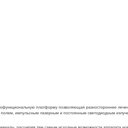
офункциональную платформу позволяющая разностороннее лечение
 полем, импульсным лазерным и постоянным светодиодным излуче
миналы, расширяя тем самым исходные возможности аппарата нов