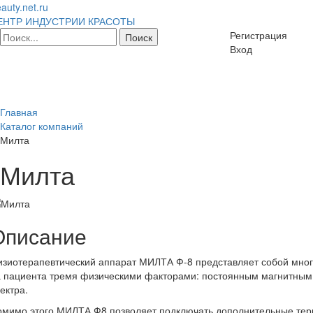
auty.net.ru
ЕНТР ИНДУСТРИИ КРАСОТЫ
Регистрация
Вход
Главная
Каталог компаний
Милта
Милта
Описание
зиотерапевтический аппарат МИЛТА Ф-8 представляет собой мног
 пациента тремя физическими факторами: постоянным магнитным
ектра.
мимо этого МИЛТА Ф8 позволяет подключать дополнительные тер