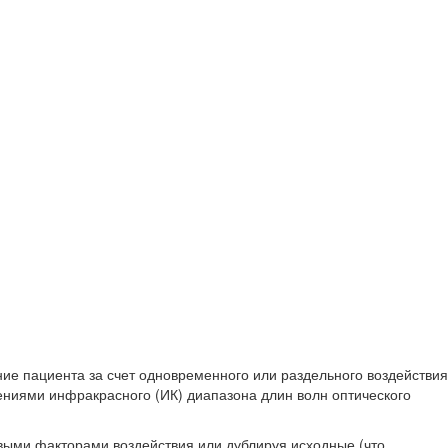
 пациента за счет одновременного или раздельного воздействия
ниями инфракрасного (ИК) диапазона длин волн оптического
ыми факторами воздействия или дублируя исходные (что