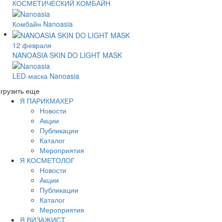
КОСМЕТИЧЕСКИЙ КОМБАЙН
Комбайн Nanoasia
12 февраля
NANOASIA SKIN DO LIGHT MASK
LED-маска Nanoasia
грузить еще
Я ПАРИКМАХЕР
Новости
Акции
Публикации
Каталог
Мероприятия
Я КОСМЕТОЛОГ
Новости
Акции
Публикации
Каталог
Мероприятия
Я ВИЗАЖИСТ