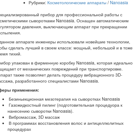
Рубрики:
Косметологические аппараты
/
Nanoasia
пециализированный прибор для профессиональной работы с
сметическими сыворотками Nanoasia. Оснащен автоматическим
егулятором давления, выключающим аппарат при прекращении
аспыления.
данном аппарате инженеры использовали новейшие технологии,
обы сделать лучший в своем классе: мощный, небольшой и в тоже
емя тихий.
ибор упакован в фирменную коробку Nanoasia, которая идеально
щищает от механических повреждений при транспортировке.
парат также позволяет делать процедуру вибрационного 3D-
ссажа, разработанного специалистами Nanoasia.
феры применения:
Безиньекционная мезотерапия на сыворотках Nanoasia
Газожидкостный пилинг (подготовительная процедуора к
нанесению сыворотки Nanoasia).
Вибромассаж, 3D массаж
В программах восстановления волос и антицеллюлитных
процедурах