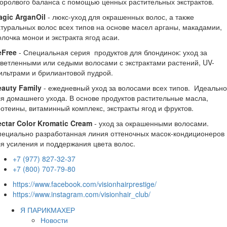
оролвого баланса с помощью ценных растительных экстрактов.
gic ArganOil
- люкс-уход для окрашенных волос, а также
туральных волос всех типов на основе масел арганы, макадамии,
лочка монои и экстракта ягод асаи.
eFree
- Специальная серия продуктов для блондинок: уход за
ветленными или седыми волосами с экстрактами растений, UV-
льтрами и брилиантовой пудрой.
auty Family
- ежедневный уход за волосами всех типов. Идеально
я домашнего ухода. В основе продуктов растительные масла,
отеины, витаминный комплекс, экстракты ягод и фруктов.
ctar Color Kromatic Cream
- уход за окрашенными волосами.
пециально разработанная линия оттеночных масок-кондиционеров
я усиления и поддержания цвета волос.
+7 (977) 827-32-37
+7 (800) 707-79-80
https://www.facebook.com/visionhairprestige/
https://www.instagram.com/visionhair_club/
Я ПАРИКМАХЕР
Новости