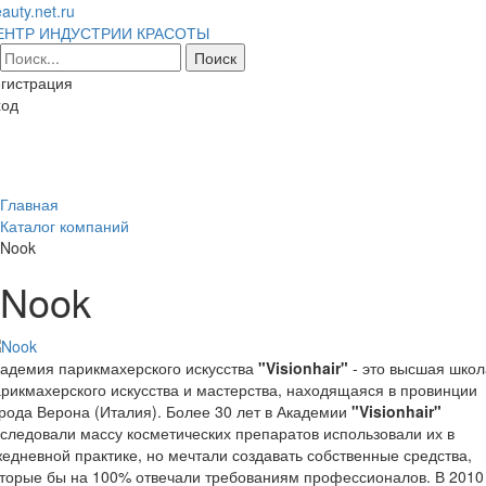
auty.net.ru
ЕНТР ИНДУСТРИИ КРАСОТЫ
гистрация
ход
Toggl
naviga
Главная
Каталог компаний
Nook
Nook
адемия парикмахерского искусства
"Visionhair"
- это высшая школ
рикмахерского искусства и мастерства, находящаяся в провинции
рода Верона (Италия). Более 30 лет в Академии
"Visionhair"
следовали массу косметических препаратов использовали их в
едневной практике, но мечтали создавать собственные средства,
торые бы на 100% отвечали требованиям профессионалов. В 2010