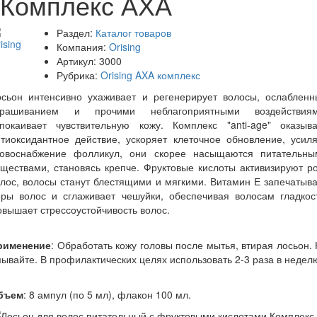
Комплекс АХА
Раздел:
Каталог товаров
Компания:
Orising
Артикул:
3000
Рубрика:
Orising AXA комплекс
осьон интенсивно ухаживает и регенерирует волосы, ослабленн
крашиванием и прочими неблагоприятными воздействиям
спокаивает чувствительную кожу. Комплекс "anti-age" оказыва
тиоксидантное действие, ускоряет клеточное обновление, усил
ровоснабжение фолликул, они скорее насыщаются питательны
ществами, становясь крепче. Фруктовые кислоты активизируют р
лос, волосы станут блестящими и мягкими. Витамин Е запечатыв
оры волос и сглаживает чешуйки, обеспечивая волосам гладкост
вышает стрессоустойчивость волос.
рименение
: Обработать кожу головы после мытья, втирая лосьон.
ывайте. В профилактических целях использовать 2-3 раза в недел
бъем
: 8 ампул (по 5 мл), флакон 100 мл.