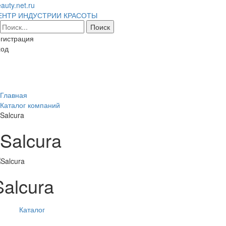
auty.net.ru
ЕНТР ИНДУСТРИИ КРАСОТЫ
гистрация
ход
Toggl
naviga
Главная
Каталог компаний
Salcura
Salcura
Salcura
Каталог