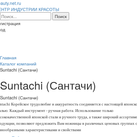
auty.net.ru
ЕНТР ИНДУСТРИИ КРАСОТЫ
гистрация
ход
Toggl
naviga
Главная
Каталог компаний
Suntachi (Сантачи)
Suntachi (Сантачи)
ntachi Корейское трудолюбие и аккуратность соединяется с настоящей японск
алью. Каждый инструмент - ручная работа. Использование только
сококачественной японской стали и ручного труда, а также широкий ассортим
одукции, позволяют предложить Вам ножницы в различных ценовых группах 
знообразными характеристиками и свойствами