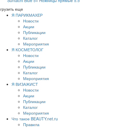
Suntachi Blue 5+ Ножницы прямые 5.5
грузить еще
Я ПАРИКМАХЕР
Новости
Акции
Публикации
Каталог
Мероприятия
Я КОСМЕТОЛОГ
Новости
Акции
Публикации
Каталог
Мероприятия
Я ВИЗАЖИСТ
Новости
Акции
Публикации
Каталог
Мероприятия
Что такое BEAUTY.net.ru
Правила